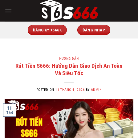
Skip
to
content
ĐĂNG KÝ +666K
ĐĂNG NHẬP
HƯỚNG DẪN
Rút Tiền S666: Hướng Dẫn Giao Dịch An Toàn
Và Siêu Tốc
POSTED ON
11 THÁNG 4, 2026
BY
ADMIN
11
Th4