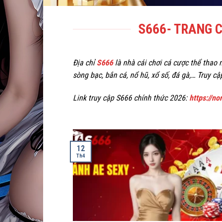
S666- TRANG 
Địa chỉ
S666
là nhà cái chơi cá cược thể thao 
sòng bạc, bắn cá, nổ hũ, xổ số, đá gà,… Truy c
Link truy cập S666 chính thức 2026:
https://n
12
Th4