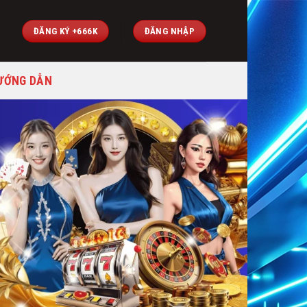
ĐĂNG KÝ +666K
ĐĂNG NHẬP
ƯỚNG DẪN