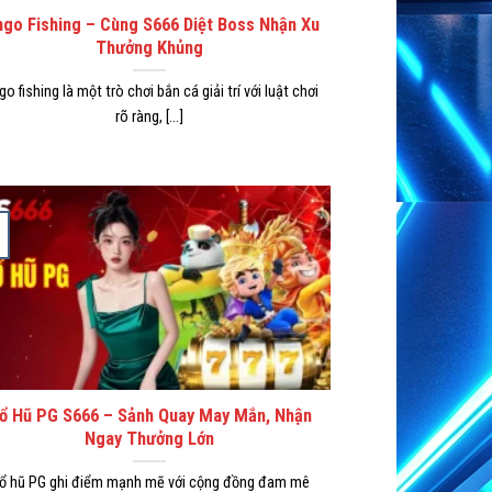
ngo Fishing – Cùng S666 Diệt Boss Nhận Xu
Thưởng Khủng
go fishing là một trò chơi bắn cá giải trí với luật chơi
rõ ràng, [...]
ổ Hũ PG S666 – Sảnh Quay May Mắn, Nhận
Ngay Thưởng Lớn
ổ hũ PG ghi điểm mạnh mẽ với cộng đồng đam mê