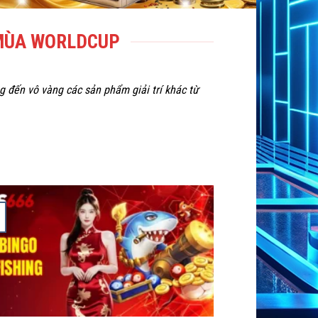
 MÙA WORLDCUP
g đến vô vàng các sản phẩm giải trí khác từ