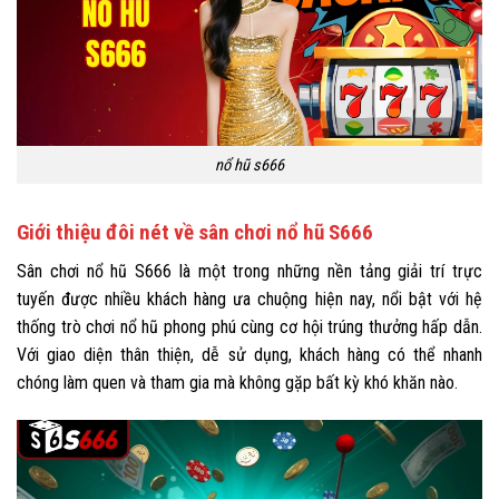
nổ hũ s666
Giới thiệu đôi nét về sân chơi nổ hũ S666
Sân chơi nổ hũ S666 là một trong những nền tảng giải trí trực
tuyến được nhiều khách hàng ưa chuộng hiện nay, nổi bật với hệ
thống trò chơi nổ hũ phong phú cùng cơ hội trúng thưởng hấp dẫn.
Với giao diện thân thiện, dễ sử dụng, khách hàng có thể nhanh
chóng làm quen và tham gia mà không gặp bất kỳ khó khăn nào.