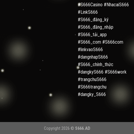
#S666Casino #NhacaiS666
#LinkS666
#S666_đăng_ký
#S666_đăng_nhập
#S666_tải_app
#S666_com #S666com
#linkvaoS666
#dangnhapS666
#S666_chính_thức
#dangkyS666 #S666work
#trangchuS666
#S666trangchu
#dangky_S666
Copyright 2026 ©
S666.AD