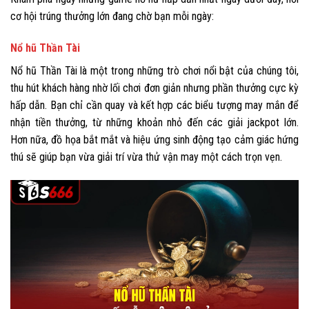
cơ hội trúng thưởng lớn đang chờ bạn mỗi ngày:
Nổ hũ Thần Tài
Nổ hũ Thần Tài là một trong những trò chơi nổi bật của chúng tôi,
thu hút khách hàng nhờ lối chơi đơn giản nhưng phần thưởng cực kỳ
hấp dẫn. Bạn chỉ cần quay và kết hợp các biểu tượng may mắn để
nhận tiền thưởng, từ những khoản nhỏ đến các giải jackpot lớn.
Hơn nữa, đồ họa bắt mắt và hiệu ứng sinh động tạo cảm giác hứng
thú sẽ giúp bạn vừa giải trí vừa thử vận may một cách trọn vẹn.