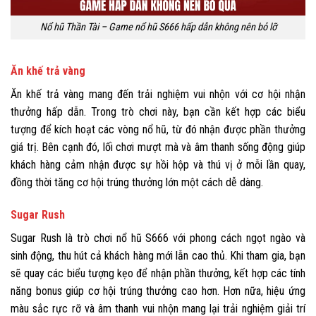
Nổ hũ Thần Tài – Game nổ hũ S666 hấp dẫn không nên bỏ lỡ
Ăn khế trả vàng
Ăn khế trả vàng mang đến trải nghiệm vui nhộn với cơ hội nhận
thưởng hấp dẫn. Trong trò chơi này, bạn cần kết hợp các biểu
tượng để kích hoạt các vòng nổ hũ, từ đó nhận được phần thưởng
giá trị. Bên cạnh đó, lối chơi mượt mà và âm thanh sống động giúp
khách hàng cảm nhận được sự hồi hộp và thú vị ở mỗi lần quay,
đồng thời tăng cơ hội trúng thưởng lớn một cách dễ dàng.
Sugar Rush
Sugar Rush là trò chơi nổ hũ S666 với phong cách ngọt ngào và
sinh động, thu hút cả khách hàng mới lẫn cao thủ. Khi tham gia, bạn
sẽ quay các biểu tượng kẹo để nhận phần thưởng, kết hợp các tính
năng bonus giúp cơ hội trúng thưởng cao hơn. Hơn nữa, hiệu ứng
màu sắc rực rỡ và âm thanh vui nhộn mang lại trải nghiệm giải trí