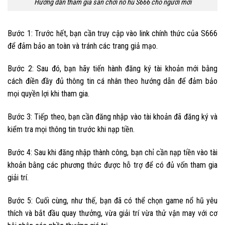
Hướng dẫn tham gia sân chơi nổ hũ S666 cho người mới
Bước 1: Trước hết, bạn cần truy cập vào link chính thức của S666
để đảm bảo an toàn và tránh các trang giả mạo.
Bước 2: Sau đó, bạn hãy tiến hành đăng ký tài khoản mới bằng
cách điền đầy đủ thông tin cá nhân theo hướng dẫn để đảm bảo
mọi quyền lợi khi tham gia.
Bước 3: Tiếp theo, bạn cần đăng nhập vào tài khoản đã đăng ký và
kiểm tra mọi thông tin trước khi nạp tiền.
Bước 4: Sau khi đăng nhập thành công, bạn chỉ cần nạp tiền vào tài
khoản bằng các phương thức được hỗ trợ để có đủ vốn tham gia
giải trí.
Bước 5: Cuối cùng, như thế, bạn đã có thể chọn game nổ hũ yêu
thích và bắt đầu quay thưởng, vừa giải trí vừa thử vận may với cơ