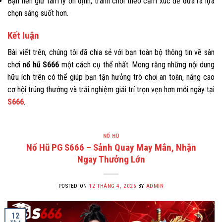
Bạn nên giữ tâm lý ổn định, tránh chơi theo cảm xúc để đưa ra lựa
chọn sáng suốt hơn.
Kết luận
Bài viết trên, chúng tôi đã chia sẻ với bạn toàn bộ thông tin về sân
chơi
nổ hũ S666
một cách cụ thể nhất. Mong rằng những nội dung
hữu ích trên có thể giúp bạn tận hưởng trò chơi an toàn, nâng cao
cơ hội trúng thưởng và trải nghiệm giải trí trọn vẹn hơn mỗi ngày tại
S666
.
NỔ HŨ
Nổ Hũ PG S666 – Sảnh Quay May Mắn, Nhận
Ngay Thưởng Lớn
POSTED ON
12 THÁNG 4, 2026
BY
ADMIN
12